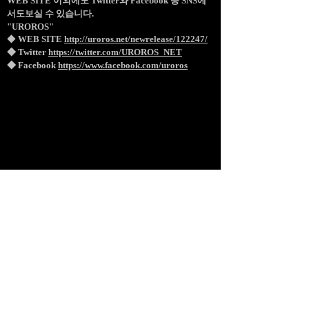
WEB SITE 이외에도 Twitter와 Facebook 등 SNS에
서도보실 수 있습니다.
"UROROS"
◆
WEB SITE
http://uroros.net/newrelease/122247/
◆ Twitter
https://twitter.com/UROROS_NET
◆ Facebook
https://www.facebook.com/uroros
BACK