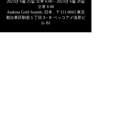
2023년 6월 25일 오후 6:00 – 2023년 6월 26일
오후 6:00
Asakusa Gold Sounds, 日本、〒111-0043 東京
都台東区駒形１丁目３−８ ベッコアメ浅草ビ
ル B1
w:THE VOLTNUTS/lolMusika/杏仁豆腐とお
しるこ太郎/transient/asia/
​​​open17:30 start18:00/adv¥2,500 door¥3,000
ツイキャスプレミア￥2,300​ ※アーカイブ3
日間​
https://twitcasting.tv/c:asakusagoldsounds/shopca
rt/237655
このイベントをシェア